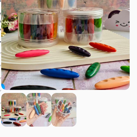
ه
ب
ش
م
ح
✅
✅
✅
✅
✅
ب