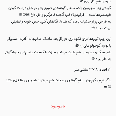
دل‌برن هم کاربردی 💖
گربه‌ی پفی مهربون با دم بلند و گونه‌های صورتی‌ش در حال درست کردن
خوشمزه‌هاست — از لیموناد تازه گرفته تا برگر و وافل داغ 🍔🍋🥞
یه طراحی پر از جزئیات بامزه که هر بار نگاهش کنی، حس خوب و لطیفی
بهت میده 🌸
این زیپ‌کیپ‌ها برای نگهداری خوراکی‌ها، ماسک، بدلیجات، کارت، استیکر
یا لوازم کوچولو عالی‌ان 🎁
هم سبک و مقاومن، هم باعث می‌شن میزت یا کیف‌ت منظم‌تر و خوشگل‌تر
به نظر بیاد 💚
📏
ابعاد:
۱۸×۱۳ سانتی‌متر
با گربه‌پفی کوچولو، نظم گرفتن وسایلت هم می‌تونه شیرین و فانتزی باشه
😍☁️
ناموجود