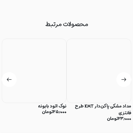
محصولات مرتبط
مداد مشکی پاکن‌دار KMT طرح
نوک اتود بابونه
م
۲۵٫۰۰۰
تومان
فانتزی
م
۲۳٫۰۰۰
تومان
۰