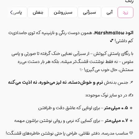
رنگ
زرد
آبی
سبزآبی
سبزروشن
بنفش
یاسی
ص
اتود Marshmallow
، همون دوست رنگی و نازنینیه که توی جامدادی‌ت
کم داشتی! 💕
با رنگای پاستلی کیوتش – از سبزآبی نعنایی خنک گرفته تا صورتی و یاسی
ملوس – نه فقط نوشتنت قشنگ‌تر میشه، بلکه هر بار دستت می‌ره
سمتش، حال خوب می‌گیری! ✨
📌 جنس بدنه‌ش
نرم و خوش‌دسته، نه لیز می‌خوره، نه اذیت می‌کنه
✍️ در دو سایز نوک موجوده:
🔹
۰.۵ میلی‌متر
– برای اونایی که عاشق دقت و ظرافتن
🔹
۰.۷ میلی‌متر
– برای کسایی که نرمی و روانی نوشتن براشون مهمه
💛 مناسب مدرسه، دفتر، نقاشی، طراحی یا حتی نوشتن خاطره‌های قشنگت!